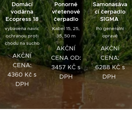
Domácí
Ponorné
Samonasáva
vodárna
vřetenové
cí čerpadlo
Ecopress 18
čerpadlo
SIGMA
vybavena navíc
Kabel 15, 25,
Po generální
ochranou proti
35, 50 m
opravě
chodu na sucho
AKČNÍ
AKČNÍ
AKČNÍ
CENA OD:
CENA:
CENA:
3457 KČ s
6288 KČ s
4360 Kč s
DPH
DPH
DPH