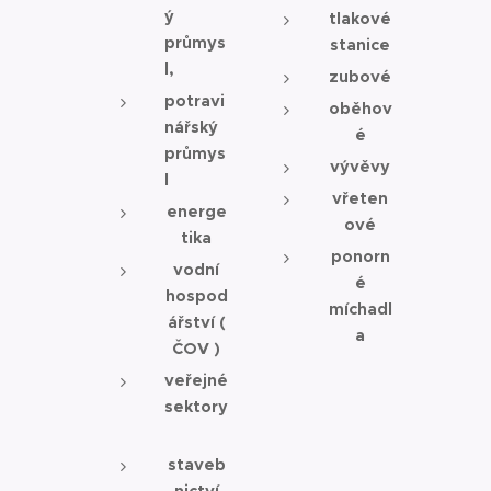
ý
tlakové
průmys
stanice
l,
zubové
potravi
oběhov
nářský
é
průmys
vývěvy
l
vřeten
energe
ové
tika
ponorn
vodní
é
hospod
míchadl
ářství (
a
ČOV )
veřejné
sektory
staveb
nictví