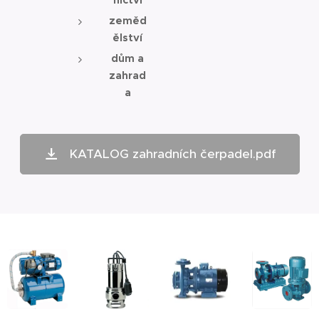
zeměd
ělství
dům a
zahrad
a
KATALOG zahradních čerpadel.pdf