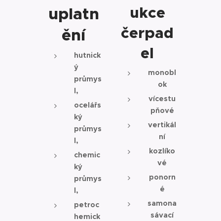
ukce
uplatn
čerpad
ění
el
hutnick
ý
monobl
průmys
ok
l,
vícestu
ocelářs
pňové
ký
vertikál
průmys
ní
l,
kozlíko
chemic
vé
ký
ponorn
průmys
é
l,
samona
petroc
sávací
hemick